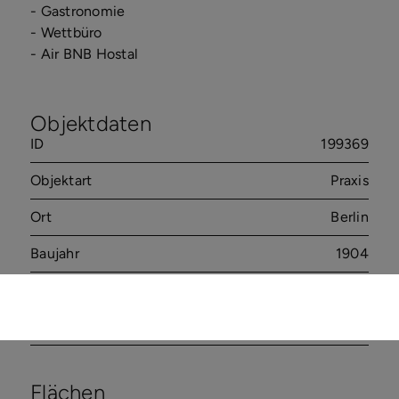
- Gastronomie
- Wettbüro
- Air BNB Hostal
Objektdaten
ID
199369
Objektart
Praxis
Ort
Berlin
Baujahr
1904
Zustand
vollsaniert
Letzte Modernisierung
2026
Flächen