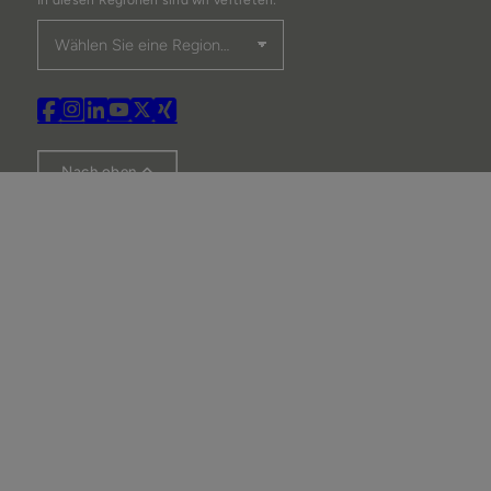
In diesen Regionen sind wir vertreten:
Nach oben
Immobilie finden
Immobilie verkaufen
Immobilie bewerten
Kontakt
Impressum
Datenschutz
AGB
Widerruf
Cookie-Einstellungen
Haferkamp Immobilien GmbH 2026
Made with
Ynfinite