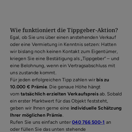
Verkauf zustande, bedanken wir uns bei
Ihnen.
Wie funktioniert die Tippgeber-Aktion?
Externe Dienste / Social Media
Wie funktioniert die Tippgeber-Aktion?
Inhalte aus externen Quellen,
Egal, ob Sie uns über einen anstehenden Verkauf
Videoplattformen und Social-
oder eine Vermietung in Kenntnis setzen: Hatten
Media-Plattformen. Wenn Cookies
wir bislang noch keinen Kontakt zum Eigentümer,
von externen Medien akzeptiert
kriegen Sie eine Bestätigung als „Tippgeber“ – und
werden, bedarf der Zugriff auf diese
eine Belohnung, wenn ein Vertragsabschluss mit
Inhalte keiner manuellen
uns zustande kommt.
Zustimmung mehr
Für jeden erfolgreichen Tipp zahlen wir
bis zu
Zustimmen
10.000 € Prämie
. Die genaue Höhe hängt
vom
tatsächlich erzielten Verkaufspreis
ab. Sobald
ein erster Marktwert für das Objekt feststeht,
geben wir Ihnen gerne eine
individuelle Schätzung
Ihrer möglichen Prämie
.
Rufen Sie uns einfach unter
040 766 500-1
an
oder füllen Sie das unten stehende