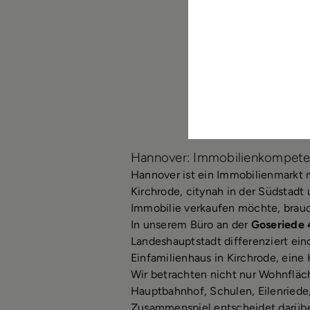
Hannover: Immobilienkompeten
Hannover ist ein Immobilienmarkt mi
Kirchrode, citynah in der Südstadt
Immobilie verkaufen möchte, brauc
In unserem Büro an der
Goseriede 
Landeshauptstadt differenziert ein
Einfamilienhaus in Kirchrode, eine 
Wir betrachten nicht nur Wohnfläc
Hauptbahnhof, Schulen, Eilenried
Zusammenspiel entscheidet darübe