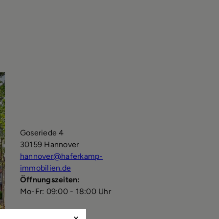
Goseriede 4
30159 Hannover
hannover@haferkamp-
immobilien.de
Öffnungszeiten:
Mo-Fr: 09:00 - 18:00 Uhr