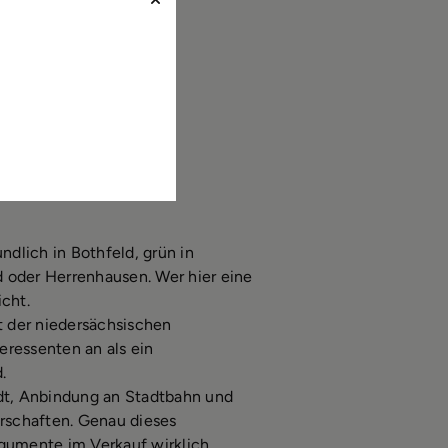
ndlich in Bothfeld, grün in
d oder Herrenhausen. Wer hier eine
cht.
t der niedersächsischen
eressenten an als ein
.
dt, Anbindung an Stadtbahn und
rschaften. Genau dieses
gumente im Verkauf wirklich