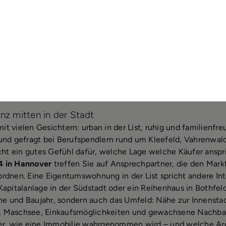
z mitten in der Stadt
t vielen Gesichtern: urban in der List, ruhig und familienfreu
 und gefragt bei Berufspendlern rund um Kleefeld, Vahrenwal
ht ein gutes Gefühl dafür, welche Lage welche Käufer anspri
4 in Hannover
treffen Sie auf Ansprechpartner, die den Mark
ordnen. Eine Eigentumswohnung in der List spricht andere Int
Kapitalanlage in der Südstadt oder ein Reihenhaus in Bothfeld
he und Baujahr, sondern auch das Umfeld: Nähe zur Innensta
e, Maschsee, Einkaufsmöglichkeiten und gewachsene Nachba
r, wie eine Immobilie wahrgenommen wird – und welche Ar