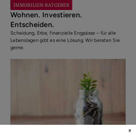
IMMOBILIEN-RATGEBER
Wohnen. Investieren.
Entscheiden.
Scheidung, Erbe, finanzielle Engpässe – für alle
Lebenslagen gibt es eine Lösung. Wir beraten Sie
gerne.
Immobilien als Kapitalanlage: Lohnt