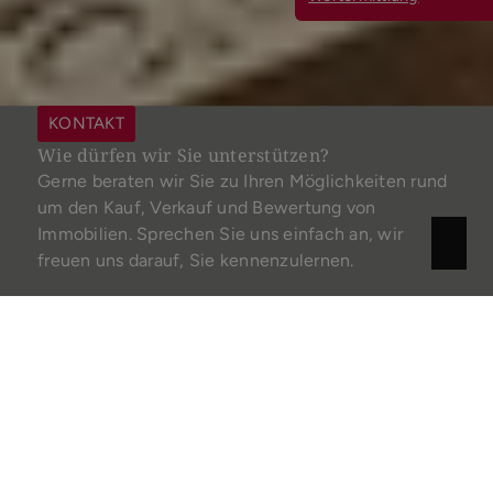
KONTAKT
Wie dürfen wir Sie unterstützen?
Gerne beraten wir Sie zu Ihren Möglichkeiten rund
um den Kauf, Verkauf und Bewertung von
Immobilien. Sprechen Sie uns einfach an, wir
freuen uns darauf, Sie kennenzulernen.
Unternehmenszentrale
Haferkamp Immobilien
+ 49 40 766 500 0
info@haferkamp-immobilien.de
Büro Hannover
Haferkamp Immobilien
hannover@haferkamp-immobilien.de