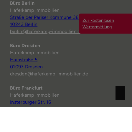
Büro Berlin
Haferkamp Immobilien
Straße der Pariser Kommune 38
Zur kostenlosen
10243 Berlin
Wertermittlung
berlin@haferkamp-immobilien.de
Büro Dresden
Haferkamp Immobilien
Hainstraße 5
01097 Dresden
dresden@haferkamp-immobilien.de
Büro Frankfurt
Haferkamp Immobilien
Insterburger Str. 16
60487 Frankfurt am Main
frankfurt@haferkamp-immobilien.de
Büro Hannover