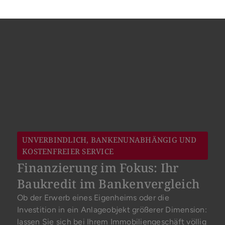
UNVERBINDLICH, BANKENUNABHÄNGIG UND
KOSTENFREIER SERVICE
Finanzierung im Fokus: Ihr
Baukredit im Bankenvergleich
Ob der Erwerb eines Eigenheims oder die
Investition in ein Anlageobjekt größerer Dimension:
lassen Sie sich bei Ihrem Immobiliengeschäft völlig