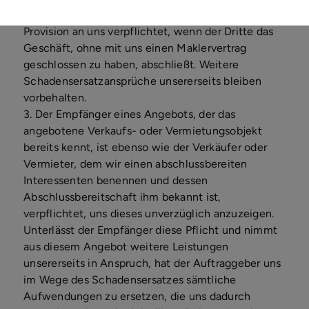
Zahlung der ortsüblichen oder vereinbarten
Provision an uns verpflichtet, wenn der Dritte das
Geschäft, ohne mit uns einen Maklervertrag
geschlossen zu haben, abschließt. Weitere
Schadensersatzansprüche unsererseits bleiben
vorbehalten.
3. Der Empfänger eines Angebots, der das
angebotene Verkaufs- oder Vermietungsobjekt
bereits kennt, ist ebenso wie der Verkäufer oder
Vermieter, dem wir einen abschlussbereiten
Interessenten benennen und dessen
Abschlussbereitschaft ihm bekannt ist,
verpflichtet, uns dieses unverzüglich anzuzeigen.
Unterlässt der Empfänger diese Pflicht und nimmt
aus diesem Angebot weitere Leistungen
unsererseits in Anspruch, hat der Auftraggeber uns
im Wege des Schadensersatzes sämtliche
Aufwendungen zu ersetzen, die uns dadurch