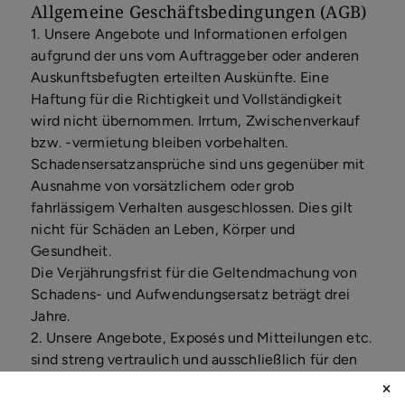
Allgemeine Geschäftsbedingungen (AGB)
1. Unsere Angebote und Informationen erfolgen
aufgrund der uns vom Auftraggeber oder anderen
Auskunftsbefugten erteilten Auskünfte. Eine
Haftung für die Richtigkeit und Vollständigkeit
wird nicht übernommen. Irrtum, Zwischenverkauf
bzw. -vermietung bleiben vorbehalten.
Schadensersatzansprüche sind uns gegenüber mit
Ausnahme von vorsätzlichem oder grob
fahrlässigem Verhalten ausgeschlossen. Dies gilt
nicht für Schäden an Leben, Körper und
Gesundheit.
Die Verjährungsfrist für die Geltendmachung von
Schadens- und Aufwendungsersatz beträgt drei
Jahre.
2. Unsere Angebote, Exposés und Mitteilungen etc.
sind streng vertraulich und ausschließlich für den
Auftraggeber bestimmt. Bei Weitergabe – auch
auszugsweise – an Dritte ist der Auftraggeber zur