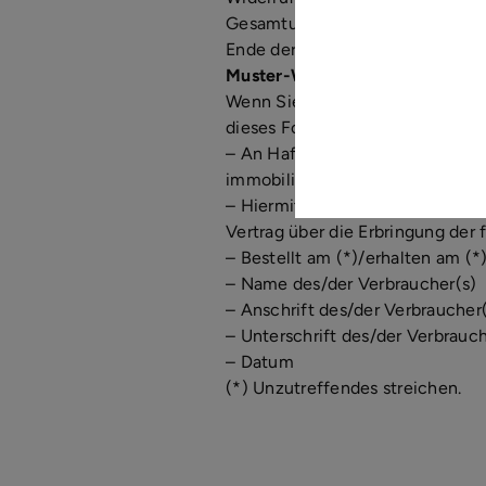
Gesamtumfang der im Vertrag vo
Ende der Widerrufsbelehrung
Muster-Widerrufsformular
Wenn Sie den Vertrag widerrufen
dieses Formular aus und senden 
– An Haferkamp Immobilien Gmb
immobilien.de:
– Hiermit widerrufe(n) ich/wir 
Vertrag über die Erbringung der 
– Bestellt am (*)/erhalten am (*
– Name des/der Verbraucher(s)
– Anschrift des/der Verbraucher
– Unterschrift des/der Verbrauch
– Datum
(*) Unzutreffendes streichen.