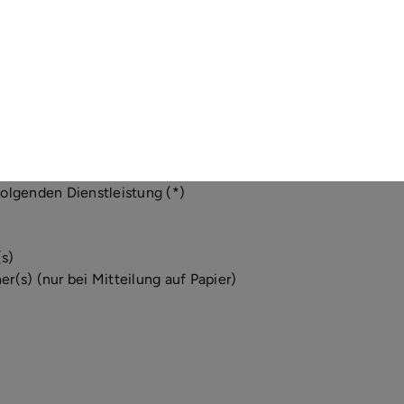
rgesehenen Dienstleistungen entspricht.
 wollen, dann füllen Sie bitte
Sie es zurück.
H, Bremer Str. 181, 21073 Hamburg, Fax 040/766500-9, Mai
(*) den von mir/uns (*) abgeschlossenen
folgenden Dienstleistung (*)
)
(s)
er(s) (nur bei Mitteilung auf Papier)