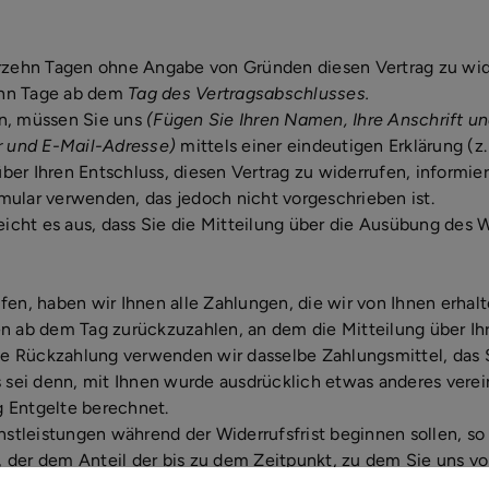
erzehn Tagen ohne Angabe von Gründen diesen Vertrag zu wid
zehn Tage ab dem
Tag des Vertragsabschlusses.
n, müssen Sie uns
(Fügen Sie Ihren Namen, Ihre Anschrift un
 und E-Mail-Adresse)
mittels einer eindeutigen Erklärung (z.
 über Ihren Entschluss, diesen Vertrag zu widerrufen, informie
ular verwenden, das jedoch nicht vorgeschrieben ist.
eicht es aus, dass Sie die Mitteilung über die Ausübung des 
fen, haben wir Ihnen alle Zahlungen, die wir von Ihnen erhal
n ab dem Tag zurückzuzahlen, an dem die Mitteilung über Ihr
ese Rückzahlung verwenden wir dasselbe Zahlungsmittel, das S
s sei denn, mit Ihnen wurde ausdrücklich etwas anderes verei
 Entgelte berechnet.
nstleistungen während der Widerrufsfrist beginnen sollen, so
 der dem Anteil der bis zu dem Zeitpunkt, zu dem Sie uns v
ses Vertrages unterrichten, bereits erbrachten Dienstleistun