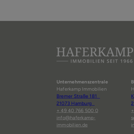
Unternehmenszentrale
B
Haferkamp Immobilien
H
Bremer Straße 181
K
21073 Hamburg
2
+ 49 40 766 500 0
+
info@haferkamp-
s
immobilien.de
i