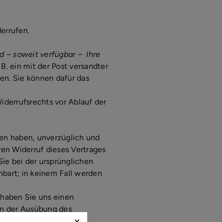
errufen.
d – soweit verfügbar – Ihre
 B. ein mit der Post versandter
ren. Sie können dafür das
Widerrufsrechts vor Ablauf der
ten haben, unverzüglich und
en Widerruf dieses Vertrages
ie bei der ursprünglichen
nbart; in keinem Fall werden
 haben Sie uns einen
on der Ausübung des
gen im Vergleich zum