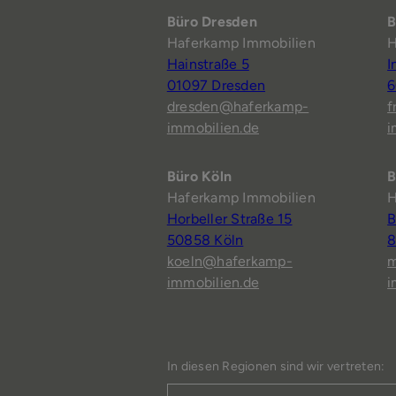
Büro Dresden
B
Haferkamp Immobilien
H
Hainstraße 5
I
01097 Dresden
6
dresden@haferkamp-
f
immobilien.de
i
Büro Köln
B
Haferkamp Immobilien
H
Horbeller Straße 15
B
50858 Köln
8
koeln@haferkamp-
m
immobilien.de
i
In diesen Regionen sind wir vertreten: