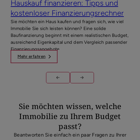
Hauskauf finanzieren: Tipps und
Hau
kostenloser Finanzierungsrechner
ei
Sie möchten ein Haus kaufen und fragen sich, wie viel
Ein 
Immobilie Sie sich leisten können? Eine solide
mögl
Baufinanzierung beginnt mit einem realistischen Budget,
Immo
ausreichend Eigenkapital und dem Vergleich passender
infr
Finanzierungsangebote.
Voll
finan
Mehr erfahren
M
und 
Sie möchten wissen, welche
Immobilie zu Ihrem Budget
passt?
Beantworten Sie einfach ein paar Fragen zu Ihrer