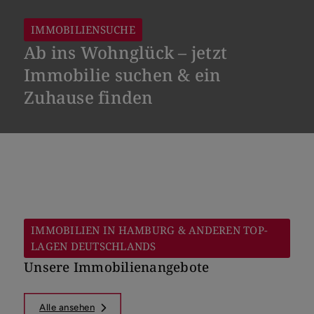
IMMOBILIENSUCHE
Ab ins Wohnglück – jetzt
Immobilie suchen & ein
Zuhause finden
Vermarktungsart
Objektart
IMMOBILIEN IN HAMBURG & ANDEREN TOP-
LAGEN DEUTSCHLANDS
Ort
Unsere Immobilienangebote
Alle ansehen