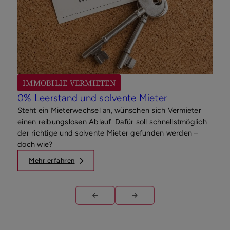
Eige
es a
IMMOBILIE VERMIETEN
0% Leerstand und solvente Mieter
Steht ein Mieterwechsel an, wünschen sich Vermieter
einen reibungslosen Ablauf. Dafür soll schnellstmöglich
der richtige und solvente Mieter gefunden werden –
doch wie?
Mehr erfahren
M