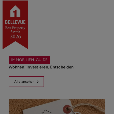
IMMOBILIEN-GUIDE
Wohnen. Investieren. Entscheiden.
Alle ansehen
IM
Kün