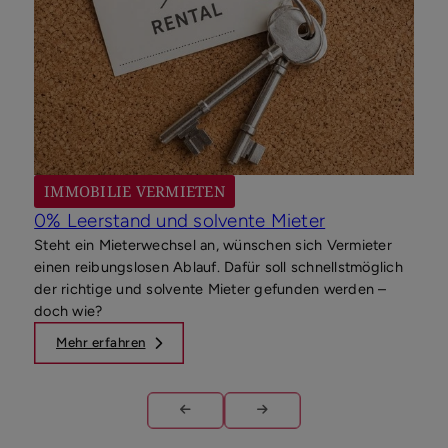
Die 
Eige
es a
IMMOBILIE VERMIETEN
0% Leerstand und solvente Mieter
Steht ein Mieterwechsel an, wünschen sich Vermieter
einen reibungslosen Ablauf. Dafür soll schnellstmöglich
der richtige und solvente Mieter gefunden werden –
doch wie?
Mehr erfahren
M