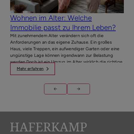
Wohnen im Alter: Welche
Immobilie passt zu Ihrem Leben?
Mit zunehmendem Alter verändern sich oft die
Anforderungen an das eigene Zuhause. Ein großes
Haus, viele Treppen, ein aufwendiger Garten oder eine
ungünstige Lage können irgendwann zur Belastung
werden.Doch ist ein Umzug im Alter wirklich die richtige
Entscheidung? Oder lässt sich die bestehende
Mehr erfahren
M
Immobilie so anpassen, dass ein selbstbestimmtes
Wohnen weiterhin möglich bleibt?Wir zeigen Ihnen,
welche Fragen Sie sich stellen sollten und wie Sie die
Wohnsituation finden, die langfristig zu Ihrem Leben
passt.