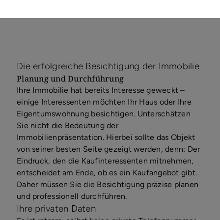
Die erfolgreiche Besichtigung der Immobilie
Planung und Durchführung
Ihre Immobilie hat bereits Interesse geweckt –
einige Interessenten möchten Ihr Haus oder Ihre
Eigentumswohnung besichtigen. Unterschätzen
Sie nicht die Bedeutung der
Immobilienpräsentation. Hierbei sollte das Objekt
von seiner besten Seite gezeigt werden, denn: Der
Eindruck, den die Kaufinteressenten mitnehmen,
entscheidet am Ende, ob es ein Kaufangebot gibt.
Daher müssen Sie die Besichtigung präzise planen
und professionell durchführen.
Ihre privaten Daten