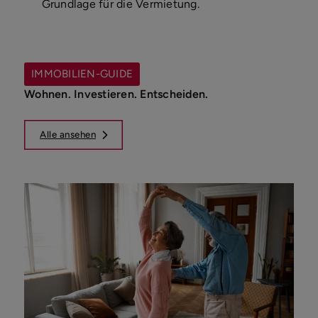
Grundlage für die Vermietung.
IMMOBILIEN-GUIDE
Wohnen. Investieren. Entscheiden.
Alle ansehen
Ha
ko
Sie 
Immo
Bauf
ausr
Fina