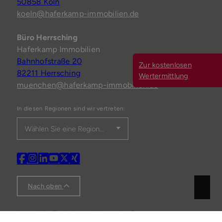
50858 Köln
koeln@haferkamp-immobilien.de
Büro Herrsching
Haferkamp Immobilien
Bahnhofstraße 20
Zur kostenlosen
82211 Herrsching
Wertermittlung
muenchen@haferkamp-immobilien.de
In diesen Regionen sind wir vertreten:
Nach oben
Immobilie finden
Immobilie verkaufen