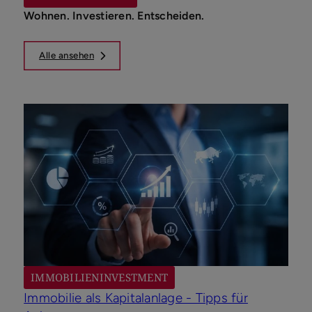
Wohnen. Investieren. Entscheiden.
Alle ansehen
IMMOBILIENINVESTMENT
NE
Immobilie als Kapitalanlage - Tipps für
War