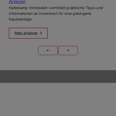
Anleger
Beb
Haferkamp Immobilien vermittelt praktische Tipps und
Wer 
Informationen an Investoren für eine gelungene
Grun
Kapitalanlage.
näch
auf 
Mehr erfahren
M