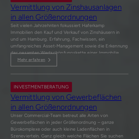
Vermittlung von Zinshausanlagen
in allen Größenordnungen
Seit vielen Jahrzehnten fokussiert Haferkamp
Immobilien den Kauf und Verkauf von Zinshäusern in
und um Hamburg. Erfahrung, Fachwissen, ein
umfangreiches Asset-Management sowie die Erkennung
der gesamten Wertschöpfungskette einer Immobilie
kennzeichnet Haferkamp Immobilien für Käufer und
Mehr erfahren
Verkäufer als ersten Ansprechpartner. Eine hohe
kommunikative Zusammenarbeit unserer einzelnen
Fachabteilungen steigert die Rendite Ihres Zinshauses.
Durch die bereichsübergreifende Vernetzung unserer
INVESTMENTBERATUNG
Kompetenzen erzielen wir die richtigen Verkaufs- und
Vermittlung von Gewerbeflächen
Einkaufspreise. Darüber hinaus legen wir detaillierte
in allen Größenordnungen
Analyseberechnungen zugrunde, die weit über
generelle Mietpreisoptimierungen gehen.
Unser Commercial-Team betreut alle Arten von
Gewerbeflächen in jeder Größenordnung – ganze
Bürokomplexe oder auch kleine Ladenflächen in
Szenevierteln. Ganz gleich welche Flächen Sie suchen