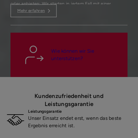
oder anbieten: Wir starten in jedem Fall mit einer
ausführlichen Beratung zu Ihrer Geschäftsidee, Ihrem
Mehr erfahren
Anlagekonzept oder Ihren Verkaufszielen. Unsere
Erfahrung und Kompetenz in Markt-, Standort-,
Zielgruppen und Objektanalysen garantieren eine
sichere Einwertung, die einen fairen Vertragsabschluss
nach sich zieht und alle Seiten zufrieden stellt. Für
Wie können wir Sie
Anleger empfehlen wir eine frühzeitige Planung von
EXIT-Strategien, die unser Finanzierungs- und
unterstützen?
Investmentteam gern mit Ihnen durchspricht.
Kundenzufriedenheit und
Leistungsgarantie
Leistungsgarantie
Unser Einsatz endet erst, wenn das beste
Ergebnis erreicht ist.