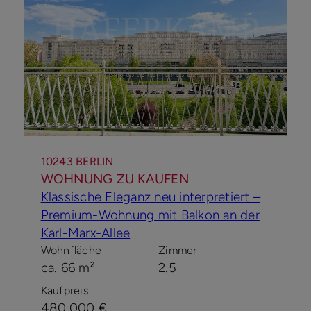
10243 BERLIN
WOHNUNG ZU KAUFEN
Klassische Eleganz neu interpretiert –
Premium-Wohnung mit Balkon an der
Karl-Marx-Allee
Wohnfläche
Zimmer
ca. 66 m²
2.5
Kaufpreis
480.000 €