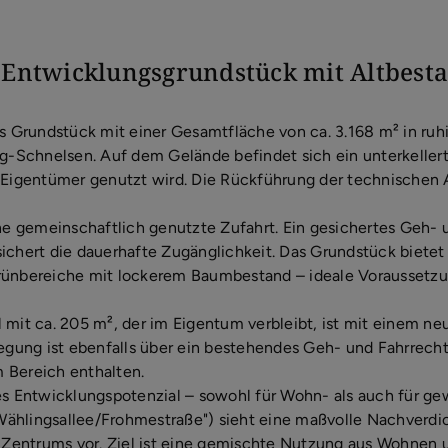
s Entwicklungsgrundstück mit Altbest
s Grundstück mit einer Gesamtfläche von ca. 3.168 m² in ruhi
-Schnelsen. Auf dem Gelände befindet sich ein unterkelle
 Eigentümer genutzt wird. Die Rückführung der technischen A
ine gemeinschaftlich genutzte Zufahrt. Ein gesichertes Geh-
ichert die dauerhafte Zugänglichkeit. Das Grundstück bietet
rünbereiche mit lockerem Baumbestand – ideale Voraussetzu
 mit ca. 205 m², der im Eigentum verbleibt, ist mit einem 
wegung ist ebenfalls über ein bestehendes Geh- und Fahrrecht
m Bereich enthalten.
es Entwicklungspotenzial – sowohl für Wohn- als auch für g
ählingsallee/Frohmestraße") sieht eine maßvolle Nachverdi
Zentrums vor. Ziel ist eine gemischte Nutzung aus Wohnen