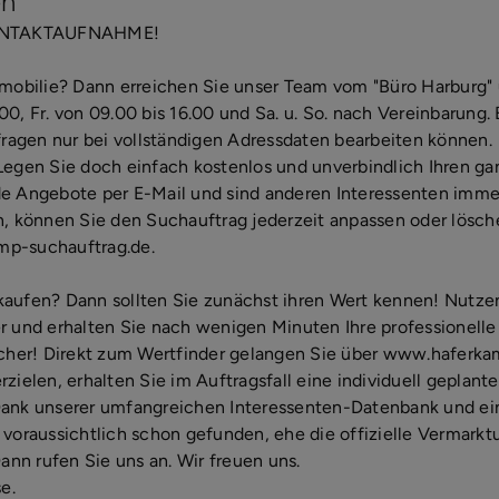
en
ONTAKTAUFNAHME!
mmobilie? Dann erreichen Sie unser Team vom "Büro Harburg" 
0, Fr. von 09.00 bis 16.00 und Sa. u. So. nach Vereinbarung.
fragen nur bei vollständigen Adressdaten bearbeiten können.
Legen Sie doch einfach kostenlos und unverbindlich Ihren ga
de Angebote per E-Mail und sind anderen Interessenten imme
n, können Sie den Suchauftrag jederzeit anpassen oder lösch
mp-suchauftrag.de.
aufen? Dann sollten Sie zunächst ihren Wert kennen! Nutzen 
r und erhalten Sie nach wenigen Minuten Ihre professionelle 
icher! Direkt zum Wertfinder gelangen Sie über www.haferka
rzielen, erhalten Sie im Auftragsfall eine individuell gepla
Dank unserer umfangreichen Interessenten-Datenbank und ei
 voraussichtlich schon gefunden, ehe die offizielle Vermark
Dann rufen Sie uns an. Wir freuen uns.
e.