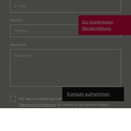
Telefon
Zur kostenlosen
Wertermittlung
Nachricht
Kontakt aufnehmen
Mit diesem Haken bestätigen Sie, dass Sie die
Datenschutzerklärung
zur Kenntnis genommen haben.
Wir nehmen den Schutz Ihrer Daten ernst. Alle
Informationen, die Sie über dieses Kontaktformular senden,
werden streng vertraulich behandelt. Wir garantieren, dass
Ihre persönlichen Daten nicht an Dritte weitergegeben,