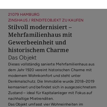
21079 HAMBURG
ZINSHAUS / RENDITEOBJEKT ZU KAUFEN
Stilvoll modernisiert –
Mehrfamilienhaus mit
Gewerbeeinheit und
historischem Charme
Das Objekt
Dieses vollständig sanierte Mehrfamilienhaus aus
dem Jahr 1920 vereint historischen Charme mit
modernem Wohnkomfort und steht unter
Denkmalschutz. Die Immobilie wurde 2018–2019
kernsaniert und befindet sich in ausgezeichnetem
Zustand – ideal für Kapitalanleger mit Fokus auf
nachhaltige Mietrenditen.
Das Objekt umfasst vier Wohneinheiten im