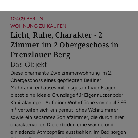
10409 BERLIN
WOHNUNG ZU KAUFEN
Licht, Ruhe, Charakter - 2
Zimmer im 2 Obergeschoss in
Prenzlauer Berg
Das Objekt
Diese charmante Zweizimmerwohnung im 2.
Obergeschoss eines gepflegten Berliner
Mehrfamilienhauses mit insgesamt vier Etagen
bietet eine ideale Grundlage für Eigennutzer oder
Kapitalanleger. Auf einer Wohnfläche von ca. 43,95
m² verteilen sich ein gemütliches Wohnzimmer
sowie ein separates Schlafzimmer, die durch ihren
charaktervollen Dielenboden eine warme und
einladende Atmosphäre ausstrahlen. Im Bad sorgen