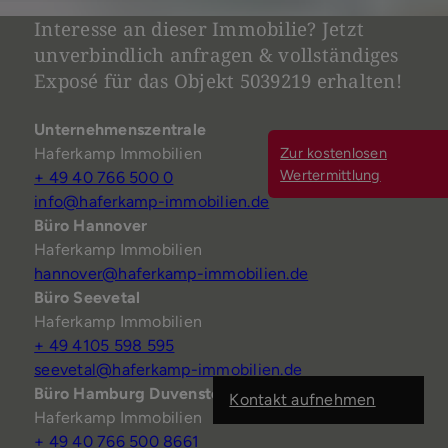
Interesse an dieser Immobilie? Jetzt
unverbindlich anfragen & vollständiges
Exposé für das Objekt 5039219 erhalten!
Unternehmenszentrale
Zur kostenlosen
Haferkamp Immobilien
Wertermittlung
+ 49 40 766 500 0
info@haferkamp-immobilien.de
Büro Hannover
Haferkamp Immobilien
hannover@haferkamp-immobilien.de
Büro Seevetal
Haferkamp Immobilien
+ 49 4105 598 595
seevetal@haferkamp-immobilien.de
Büro Hamburg Duvensted
Kontakt aufnehmen
Haferkamp Immobilien
+ 49 40 766 500 8661