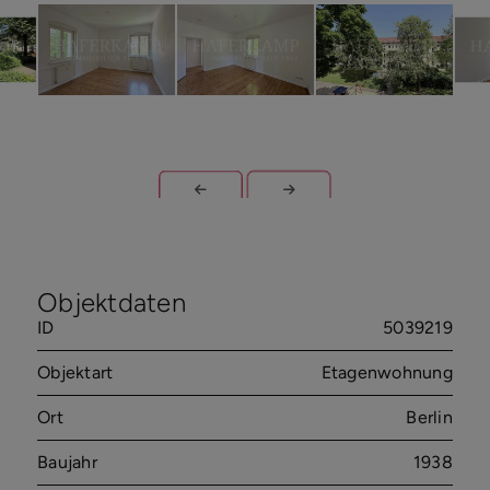
Objektdaten
ID
5039219
Objektart
Etagenwohnung
Ort
Berlin
Baujahr
1938