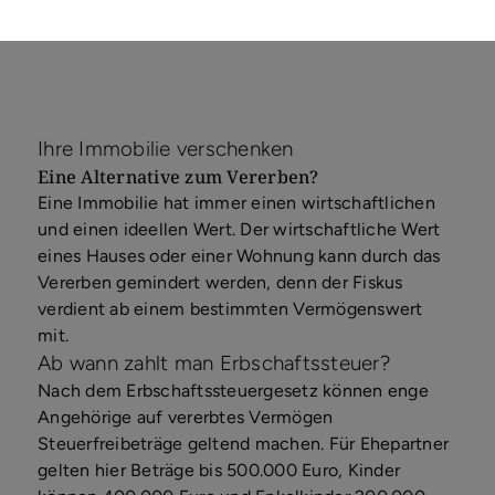
Ihre Immobilie verschenken
Eine Alternative zum Vererben?
Eine Immobilie hat immer einen wirtschaftlichen
und einen ideellen Wert. Der wirtschaftliche Wert
eines Hauses oder einer Wohnung kann durch das
Vererben gemindert werden, denn der Fiskus
verdient ab einem bestimmten Vermögenswert
mit.
Ab wann zahlt man Erbschaftssteuer?
Nach dem Erbschaftssteuergesetz können enge
Angehörige auf vererbtes Vermögen
Steuerfreibeträge geltend machen. Für Ehepartner
gelten hier Beträge bis 500.000 Euro, Kinder