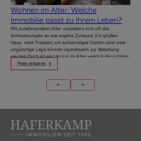
Wohnen im Alter: Welche
Ha
Immobilie passt zu Ihrem Leben?
ko
Mit zunehmendem Alter verändern sich oft die
Sie 
Anforderungen an das eigene Zuhause. Ein großes
Immo
Haus, viele Treppen, ein aufwendiger Garten oder eine
Bauf
ungünstige Lage können irgendwann zur Belastung
ausr
werden.Doch ist ein Umzug im Alter wirklich die richtige
Fina
Entscheidung? Oder lässt sich die bestehende
Mehr erfahren
M
Immobilie so anpassen, dass ein selbstbestimmtes
Wohnen weiterhin möglich bleibt?Wir zeigen Ihnen,
welche Fragen Sie sich stellen sollten und wie Sie die
Wohnsituation finden, die langfristig zu Ihrem Leben
passt.