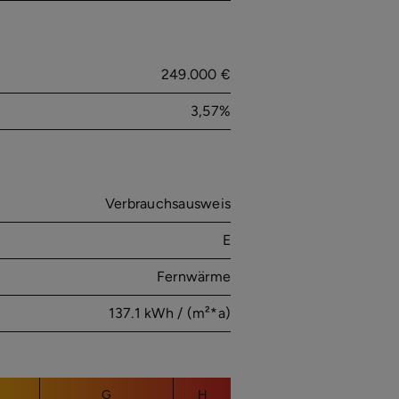
249.000 €
3,57%
Verbrauchsausweis
E
Fernwärme
137.1 kWh / (m²*a)
G
H