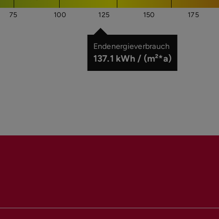
75
100
125
150
175
Endenergieverbrauch
137.1 kWh / (m²*a)