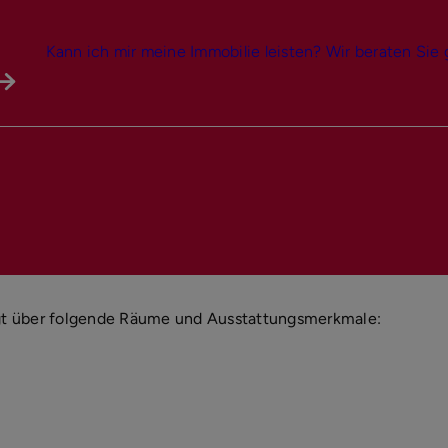
Kann ich mir meine Immobilie leisten? Wir beraten Sie 
t über folgende Räume und Ausstattungsmerkmale: